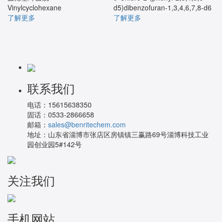
Vinylcyclohexane
d5)dibenzofuran-1,3,4,6,7,8-d6
了解更多
了解更多
联系我们
电话：
15615638350
固话：
0533-2866658
邮箱：
sales@benritechem.com
地址：
山东省淄博市张店区房镇镇三赢路69号淄博科技工业
园创业园5#142号
关注我们
手机网站