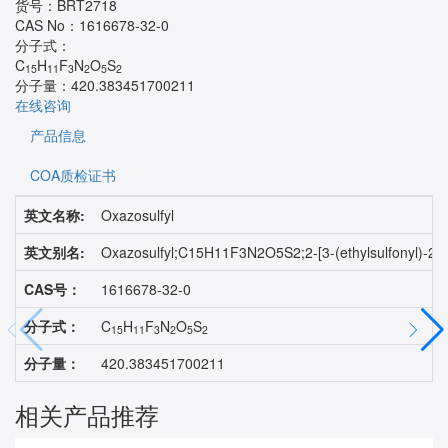
货号：
BRT2718
CAS No：
1616678-32-0
分子式：
C
H
F
N
O
S
15
11
3
2
5
2
分子量：
420.383451700211
在线咨询
产品信息
COA质检证书
英文名称:
Oxazosulfyl
英文别名:
Oxazosulfyl;C15H11F3N2O5S2;2-[3-(ethylsulfonyl)-2-pyrid
CAS号：
1616678-32-0
分子式：
C
H
F
N
O
S
15
11
3
2
5
2
分子量：
420.383451700211
相关产品推荐