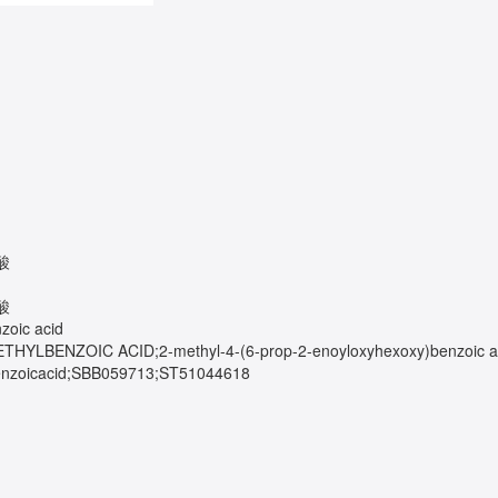
酸
酸
oic acid
ENZOIC ACID;2-methyl-4-(6-prop-2-enoyloxyhexoxy)benzoic acid;
lbenzoicacid;SBB059713;ST51044618