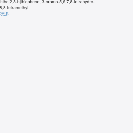
htho[2,3-b]thiophene, 3-bromo-5,6,7,8-tetrahydro-
ylamine
,8,8-tetramethyl-
了解更多
解更多