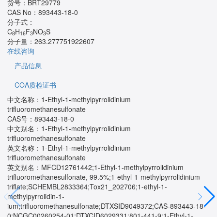
货号：
BRT29779
CAS No：
893443-18-0
分子式：
C
H
F
NO
S
8
16
3
3
分子量：
263.277751922607
在线咨询
产品信息
COA质检证书
中文名称：1-Ethyl-1-methylpyrrolidinium
trifluoromethanesulfonate
CAS号：893443-18-0
中文别名：1-Ethyl-1-methylpyrrolidinium
trifluoromethanesulfonate
英文名称：1-Ethyl-1-methylpyrrolidinium
trifluoromethanesulfonate
英文别名：MFCD12761442;1-Ethyl-1-methylpyrrolidinium
trifluoromethanesulfonate, 99.5%;1-ethyl-1-methylpyrrolidinium
triflate;SCHEMBL2833364;Tox21_202706;1-ethyl-1-
methylpyrrolidin-1-
ium;trifluoromethanesulfonate;DTXSID9049372;CAS-893443-18-
0;NCGC00260254-01;DTXCID6029331;801-441-9;1-Ethyl-1-