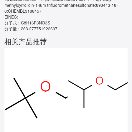
methylpyrrolidin-1-ium trifluoromethanesulfonate;893443-18-
0;CHEMBL3188457
EINEC:
分子式：C8H16F3NO3S
分子量：263.277751922607
相关产品推荐