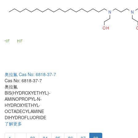
奥拉氟
Cas No: 6818-37-7
Cas No: 6818-37-7
奥拉氟
BIS(HYDROXYETHYL)-
AMINOPROPYL-N-
HYDROXYETHYL-
OCTADECYLAMINE
DIHYDROFLUORIDE
了解更多
1
...
83
84
85
86
87
88