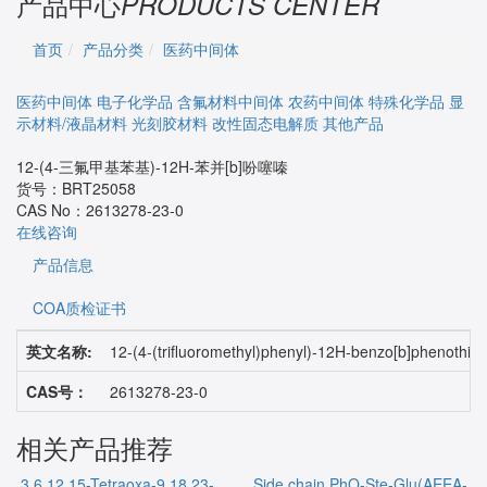
产品中心
PRODUCTS CENTER
首页
产品分类
医药中间体
医药中间体
电子化学品
含氟材料中间体
农药中间体
特殊化学品
显
示材料/液晶材料
光刻胶材料
改性固态电解质
其他产品
12-(4-三氟甲基苯基)-12H-苯并[b]吩噻嗪
货号：
BRT25058
CAS No：
2613278-23-0
在线咨询
产品信息
COA质检证书
英文名称:
12-(4-(trifluoromethyl)phenyl)-12H-benzo[b]phenothiaz
CAS号：
2613278-23-0
相关产品推荐
3,6,12,15-Tetraoxa-9,18,23-
Side chain PhO-Ste-Glu(AEEA-