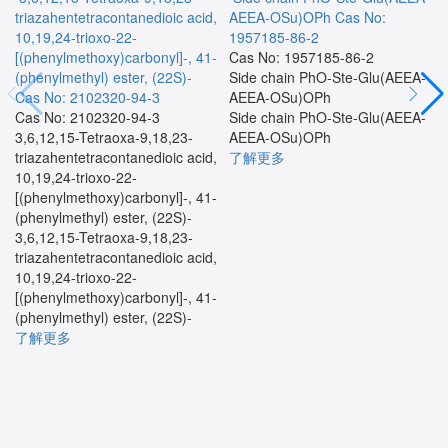
triazahentetracontanedioic acid,
AEEA-OSu)OPh
Cas No:
10,19,24-trioxo-22-
1957185-86-2
[(phenylmethoxy)carbonyl]-, 41-
Cas No: 1957185-86-2
(phenylmethyl) ester, (22S)-
Side chain PhO-Ste-Glu(AEEA-
Cas No: 2102320-94-3
AEEA-OSu)OPh
Cas No: 2102320-94-3
Side chain PhO-Ste-Glu(AEEA-
3,6,12,15-Tetraoxa-9,18,23-
AEEA-OSu)OPh
triazahentetracontanedioic acid,
了解更多
10,19,24-trioxo-22-
[(phenylmethoxy)carbonyl]-, 41-
(phenylmethyl) ester, (22S)-
3,6,12,15-Tetraoxa-9,18,23-
triazahentetracontanedioic acid,
10,19,24-trioxo-22-
[(phenylmethoxy)carbonyl]-, 41-
(phenylmethyl) ester, (22S)-
了解更多