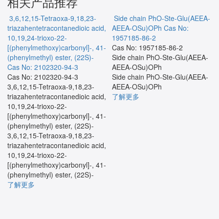
相关产品推荐
3,6,12,15-Tetraoxa-9,18,23-
Side chain PhO-Ste-Glu(AEEA-
triazahentetracontanedioic acid,
AEEA-OSu)OPh
Cas No:
10,19,24-trioxo-22-
1957185-86-2
[(phenylmethoxy)carbonyl]-, 41-
Cas No: 1957185-86-2
(phenylmethyl) ester, (22S)-
Side chain PhO-Ste-Glu(AEEA-
Cas No: 2102320-94-3
AEEA-OSu)OPh
Cas No: 2102320-94-3
Side chain PhO-Ste-Glu(AEEA-
3,6,12,15-Tetraoxa-9,18,23-
AEEA-OSu)OPh
triazahentetracontanedioic acid,
了解更多
10,19,24-trioxo-22-
[(phenylmethoxy)carbonyl]-, 41-
(phenylmethyl) ester, (22S)-
3,6,12,15-Tetraoxa-9,18,23-
triazahentetracontanedioic acid,
10,19,24-trioxo-22-
[(phenylmethoxy)carbonyl]-, 41-
(phenylmethyl) ester, (22S)-
了解更多